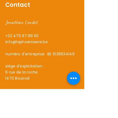
Contact
Jonathan Londot
+32 479 97 89 50
info@laphoenixerie.be
numéro d'entreprise: BE
1036634149
siège d'exploitation :
6 rue de la roche
1470 Bousval
siège social:
126 avenue des vallées
1341 Céroux-Mousty