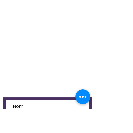
info@laphoenixerie.be
numéro d'entreprise: BE
1036634149
siège d'exploitation :
6 rue de la roche
1470 Bousval
siège social:
126 avenue des vallées
1341 Céroux-Mousty