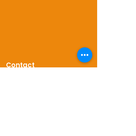
Contact
Jonathan Londot
+32 479 97 89 50
info@laphoenixerie.be
numéro d'entreprise: BE
1036634149
siège d'exploitation :