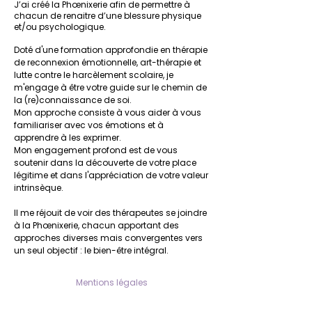
J’ai créé la Phœnixerie afin de permettre à
chacun de renaitre d’une blessure physique
et/ou psychologique.
Doté d'une formation approfondie en thérapie
de reconnexion émotionnelle, art-thérapie et
lutte contre le harcèlement scolaire, je
m'engage à être votre guide sur le chemin de
la (re)connaissance de soi.
Mon approche consiste à vous aider à vous
familiariser avec vos émotions et à
apprendre à les exprimer.
Mon engagement profond est de vous
soutenir dans la découverte de votre place
légitime et dans l'appréciation de votre valeur
intrinsèque.
Il me réjouit de voir des thérapeutes se joindre
à la Phœnixerie, chacun apportant des
approches diverses mais convergentes vers
un seul objectif : le bien-être intégral.
Mentions légales
Contact