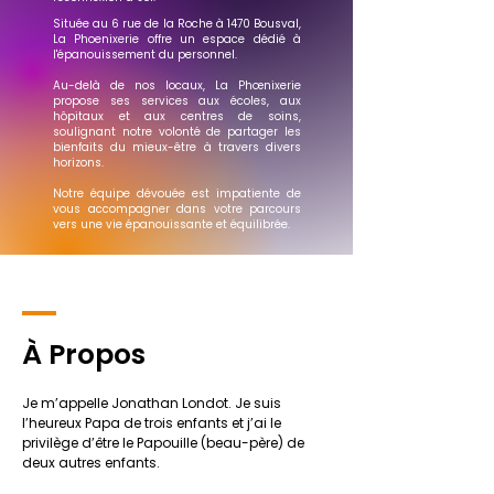
Située au 6 rue de la Roche à 1470 Bousval,
La Phoenixerie offre un espace dédié à
l'épanouissement du personnel.
Au-delà de nos locaux, La Phœnixerie
propose ses services aux écoles, aux
hôpitaux et aux centres de soins,
soulignant notre volonté de partager les
bienfaits du mieux-être à travers divers
horizons.
Notre équipe dévouée est impatiente de
vous accompagner dans votre parcours
vers une vie épanouissante et équilibrée.
À Propos
Je m’appelle Jonathan Londot. Je suis
l’heureux Papa de trois enfants et j’ai le
privilège d’être le Papouille (beau-père) de
deux autres enfants.